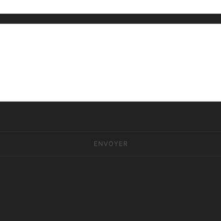
deau des cookies
tions particulières ci-dessous **
ENVOYER
fins de vous contacter. Elles sont destinées à l'entreprise et ses sous-traitants. 
trait de votre consentement à tout moment et du droit d’introduire une réclamation aup
oie postale ou par courrier électronique. Un justificatif d'identité pourra vous ê
le aux fins probatoire et de gestion des contentieux.