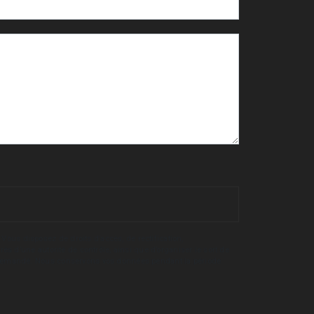
Vous disposez de droits d’accès, de rectification,
rès d’une autorité de contrôle, ainsi que d’organiser le sort de
tre demandé. Nous conservons vos données pendant la période