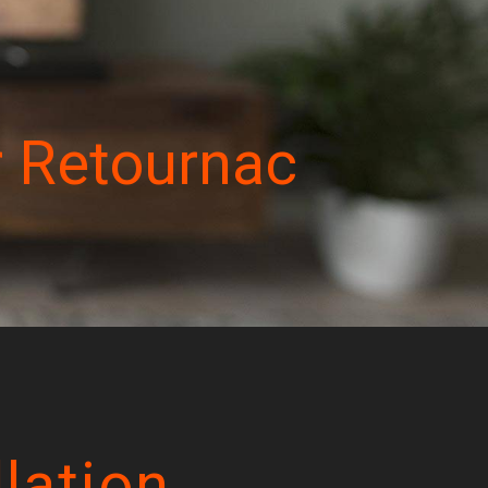
r Retournac
llation