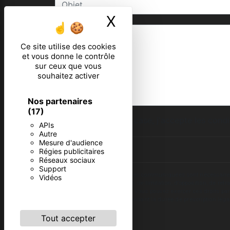
X
Masquer le ban
Ce site utilise des cookies
et vous donne le contrôle
sur ceux que vous
souhaitez activer
Nos partenaires
(17)
En cochant cette case, j'accepte les condi
APIs
Autre
Mesure d'audience
Régies publicitaires
Réseaux sociaux
Support
** Les données personnelles communiquées sont nécessaires aux 
Vidéos
d’effacement, de portabilité, de limitation, d’opposition, de re
vos données post-mortem. Vous pouvez exercer ces droits par v
de prise de contact puis pendant la durée de prescription léga
Tout accepter